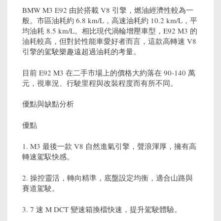
BMW M3 E92 由於搭載 V8 引擎，燃油經濟性較為一
般。市區油耗約 6.8 km/L，高速油耗約 10.2 km/L，平
均油耗 8.5 km/L。相比現代渦輪增壓車型，E92 M3 的
油耗較高，但對於性能車愛好者而言，這款高轉速 V8
引擎的駕駛樂趣遠超過油耗的考量。
目前 E92 M3 在二手市場上的價格大約落在 90-140 萬
元，視車況、行駛里程與改裝程度而有所不同。
優點與缺點分析
優點
1. M3 最後一款 V8 自然進氣引擎，聲浪渾厚，擁有高
轉速駕馭快感。
2. 操控靈活，轉向精準，底盤設定均衡，適合山路與
賽道駕駛。
3. 7 速 M DCT 變速箱換檔快速，提升駕駛體驗。