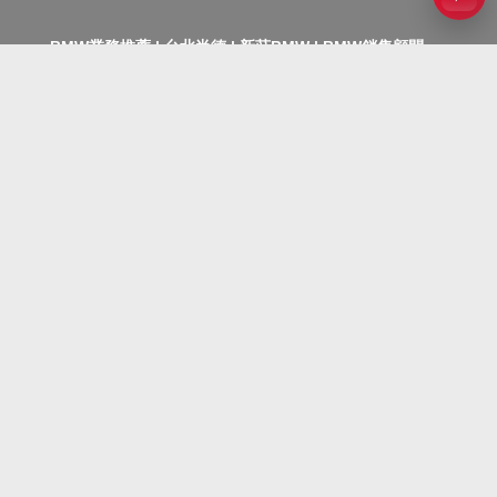
BMW業務推薦 | 台北尚德 |
新莊BMW |
BMW銷售顧問
| BMW 寶馬暖爸 羅志傑 | BMW好業代 | 新莊BMW業務 |
BMW中古車
BMW經銷商 尚德汽車股份有限公司
地址：242新北市新莊區中正路518號(距捷運輔大站400公
尺)
行動電話：0916-779-337 (台灣大哥大)
羅志傑 ROGER 2019 ICT 銷售顧問認證
電話：02-2903-0606
郵箱：
gameboyot303@gmail.com
BMW全台服務據點
台北市.新北市.基隆.中壢.桃園.新竹.苗栗.台中.南投.彰化.
雲林.嘉義.台南.高雄.屏東.台東.花蓮.宜蘭