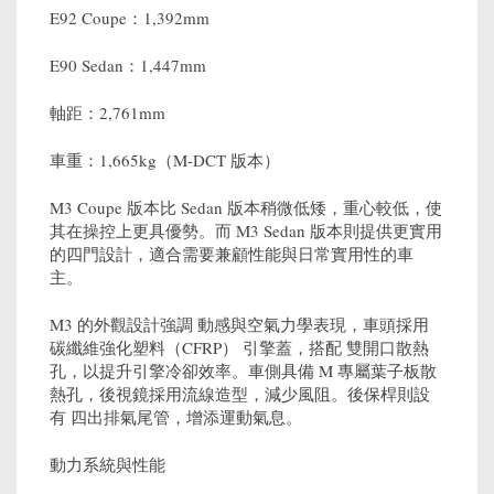
E92 Coupe：1,392mm
E90 Sedan：1,447mm
軸距：2,761mm
車重：1,665kg（M-DCT 版本）
M3 Coupe 版本比 Sedan 版本稍微低矮，重心較低，使
其在操控上更具優勢。而 M3 Sedan 版本則提供更實用
的四門設計，適合需要兼顧性能與日常實用性的車
主。
M3 的外觀設計強調 動感與空氣力學表現，車頭採用
碳纖維強化塑料（CFRP） 引擎蓋，搭配 雙開口散熱
孔，以提升引擎冷卻效率。車側具備 M 專屬葉子板散
熱孔，後視鏡採用流線造型，減少風阻。後保桿則設
有 四出排氣尾管，增添運動氣息。
動力系統與性能