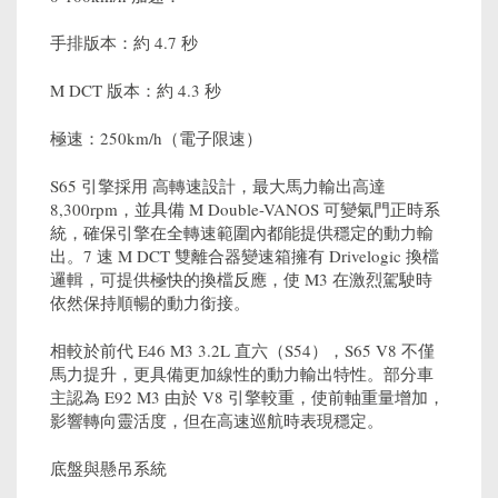
手排版本：約 4.7 秒
M DCT 版本：約 4.3 秒
極速：250km/h（電子限速）
S65 引擎採用 高轉速設計，最大馬力輸出高達
8,300rpm，並具備 M Double-VANOS 可變氣門正時系
統，確保引擎在全轉速範圍內都能提供穩定的動力輸
出。7 速 M DCT 雙離合器變速箱擁有 Drivelogic 換檔
邏輯，可提供極快的換檔反應，使 M3 在激烈駕駛時
依然保持順暢的動力銜接。
相較於前代 E46 M3 3.2L 直六（S54），S65 V8 不僅
馬力提升，更具備更加線性的動力輸出特性。部分車
主認為 E92 M3 由於 V8 引擎較重，使前軸重量增加，
影響轉向靈活度，但在高速巡航時表現穩定。
底盤與懸吊系統