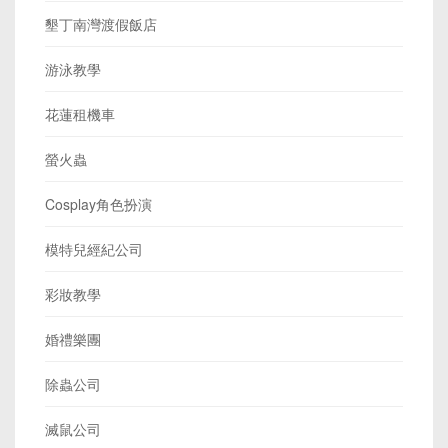
墾丁南灣渡假飯店
游泳教學
花蓮租機車
螢火蟲
Cosplay角色扮演
模特兒經紀公司
彩妝教學
婚禮樂團
除蟲公司
滅鼠公司