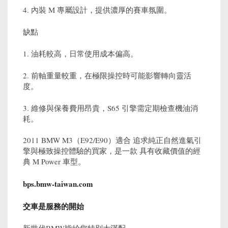
4. 內裝 M 專屬設計，提供濃厚的賽車氛圍。
缺點
1. 油耗較高，日常使用成本偏高。
2. 前軸重量較重，在極限操控時可能影響轉向靈活
度。
3. 維修與保養費用昂貴，S65 引擎需定期檢查機油消
耗。
2011 BMW M3（E92/E90）適合 追求純正自然進氣引
擎與極致操控體驗的買家，是一款 具有收藏價值的經
典 M Power 車型。
bps.bmw-taiwan.com
交車是服務的開始