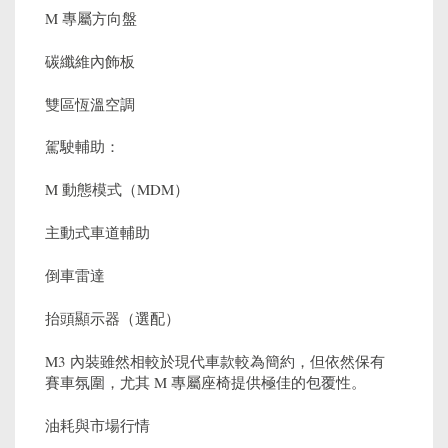
M 專屬方向盤
碳纖維內飾板
雙區恆溫空調
駕駛輔助：
M 動態模式（MDM）
主動式車道輔助
倒車雷達
抬頭顯示器（選配）
M3 內裝雖然相較於現代車款較為簡約，但依然保有
賽車氛圍，尤其 M 專屬座椅提供極佳的包覆性。
油耗與市場行情