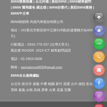
BMW業務推薦 | 台北尚德 |
新莊BMW |
BMW銷售顧問
| BMW 寶馬暖爸 羅志傑 | BMW好業代 | 新莊BMW業務 |
BMW中古車
BMW經銷商 尚德汽車股份有限公司
地址：242新北市新莊區中正路518號(距捷運輔大站400公
尺)
LINE
行動電話：0916-779-337 (台灣大哥大)
羅志傑 ROGER 2019 ICT 銷售顧問認證
電話：02-2903-0606
郵箱：
gameboyot303@gmail.com
BMW全台服務據點
台北市.新北市.基隆.中壢.桃園.新竹.苗栗.台中.南投.彰化.
雲林.嘉義.台南.高雄.屏東.台東.花蓮.宜蘭