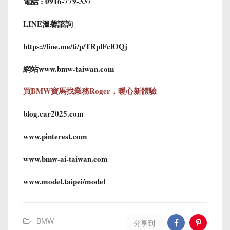
電話 : 0916-779-337
LINE溫馨諮詢
https://line.me/ti/p/TRplFclOQj
網站
www.bmw-taiwan.com
買BMW寶馬找業務Roger，暖心新體驗
blog.car2025.com
www.pinterest.com
www.bmw-ai-taiwan.com
www.model.taipei/model
BMW
分享到