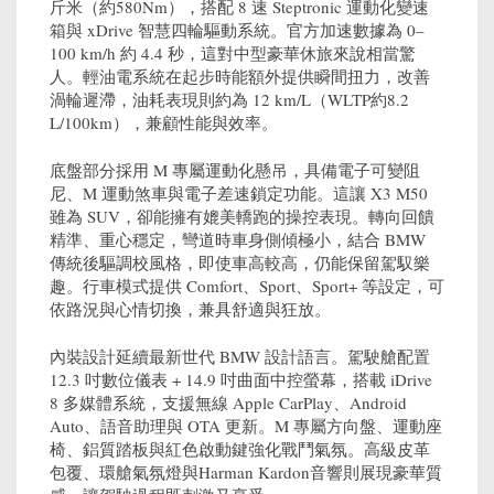
斤米（約580Nm），搭配 8 速 Steptronic 運動化變速
箱與 xDrive 智慧四輪驅動系統。官方加速數據為 0–
100 km/h 約 4.4 秒，這對中型豪華休旅來說相當驚
人。輕油電系統在起步時能額外提供瞬間扭力，改善
渦輪遲滯，油耗表現則約為 12 km/L（WLTP約8.2
L/100km），兼顧性能與效率。
底盤部分採用 M 專屬運動化懸吊，具備電子可變阻
尼、M 運動煞車與電子差速鎖定功能。這讓 X3 M50
雖為 SUV，卻能擁有媲美轎跑的操控表現。轉向回饋
精準、重心穩定，彎道時車身側傾極小，結合 BMW
傳統後驅調校風格，即使車高較高，仍能保留駕馭樂
趣。行車模式提供 Comfort、Sport、Sport+ 等設定，可
依路況與心情切換，兼具舒適與狂放。
內裝設計延續最新世代 BMW 設計語言。駕駛艙配置
12.3 吋數位儀表 + 14.9 吋曲面中控螢幕，搭載 iDrive
8 多媒體系統，支援無線 Apple CarPlay、Android
Auto、語音助理與 OTA 更新。M 專屬方向盤、運動座
椅、鋁質踏板與紅色啟動鍵強化戰鬥氣氛。高級皮革
包覆、環艙氣氛燈與Harman Kardon音響則展現豪華質