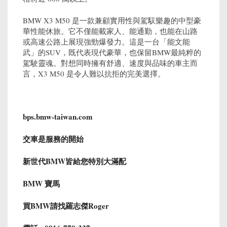
BMW X3 M50 是一款兼顧實用性與駕馭樂趣的中型豪
華性能休旅。它不僅能載家人、能通勤，也能在山路
或高速公路上展現強勁爆發力。這是一台「能文能
武」的SUV，既代表現代豪華，也保留BMW最純粹的
駕駛靈魂。對想同時擁有舒適、速度與品味的車主而
言，X3 M50 是令人難以抗拒的完美選擇。
bps.bmw-taiwan.com
交車是服務的開始
新世代BMW皆給您特別大滿配
BMW 寶馬
買BMW請找羅志傑Roger