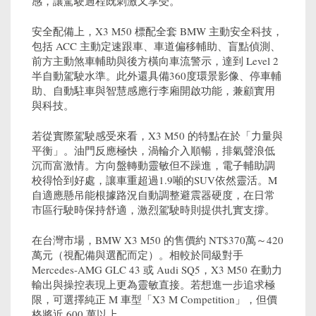
感，讓駕駛過程既刺激又享受。
安全配備上，X3 M50 標配全套 BMW 主動安全科技，
包括 ACC 主動定速跟車、車道偏移輔助、盲點偵測、
前方主動煞車輔助與後方橫向車流警示，達到 Level 2
半自動駕駛水準。此外還具備360度環景影像、停車輔
助、自動駐車與智慧感應行李廂開啟功能，兼顧實用
與科技。
若從實際駕駛感受來看，X3 M50 的特點在於「力量與
平衡」。油門反應極快，渦輪介入順暢，排氣聲浪低
沉而富激情。方向盤轉動靈敏但不躁進，電子輔助調
校得恰到好處，讓車重超過1.9噸的SUV依然靈活。M
自適應懸吊能根據路況自動調整避震器硬度，在日常
市區行駛時保持舒適，激烈駕駛時則提供扎實支撐。
在台灣市場，BMW X3 M50 的售價約 NT$370萬～420
萬元（視配備與選配而定）。相較於同級對手
Mercedes-AMG GLC 43 或 Audi SQ5，X3 M50 在動力
輸出與操控表現上更為靈敏直接。若想進一步追求極
限，可選擇純正 M 車型「X3 M Competition」，但價
格將近 600 萬以上。