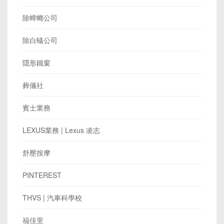
除蟑螂公司
除白蟻公司
隱形鐵窗
葬儀社
賓士業務
LEXUS業務 | Lexus 凌志
舒壓按摩
PINTEREST
THVS | 汽車科學校
福佳里