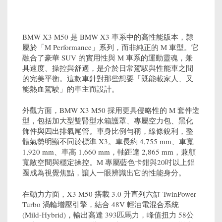
BMW X3 M50 是 BMW X3 車系中的高性能版本，隸
屬於「M Performance」系列，而非純正的 M 車型。它
融合了豪華 SUV 的實用性與 M 車系的運動靈魂，兼
具速度、操控與舒適，是介於日常駕馭與性能車之間
的完美平衡。這款車針對那些想要「既能載家人、又
能熱血駕駛」的車主而設計。
外觀方面，BMW X3 M50 採用更具侵略性的 M 套件造
型，包括加大型雙腎型水箱護罩、專屬空力包、黑化
飾件與四出排氣尾管。車身比例勻稱，線條銳利，整
體氣勢明顯不同於標準 X3。車長約 4,755 mm、車寬
1,920 mm、車高 1,660 mm，軸距達 2,865 mm，兼顧
寬敞空間與穩定操控。M 專屬藍色卡鉗與20吋以上鋁
圈成為視覺焦點，讓人一眼辨識出它的性能身分。
在動力方面，X3 M50 搭載 3.0 升直列六缸 TwinPower
Turbo 渦輪增壓引擎，結合 48V 輕油電混合系統
(Mild-Hybrid)，輸出高達 393匹馬力，峰值扭力 58公